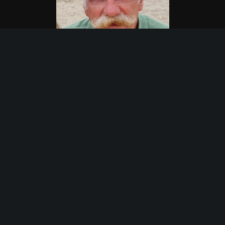
Alain Thiry
SITE WEB – FACEBOOK
Rue Tincelle 52,
4470 SAint-Georges S/M
0477/76.11.49
alain@rvmcb.be
Partenaires