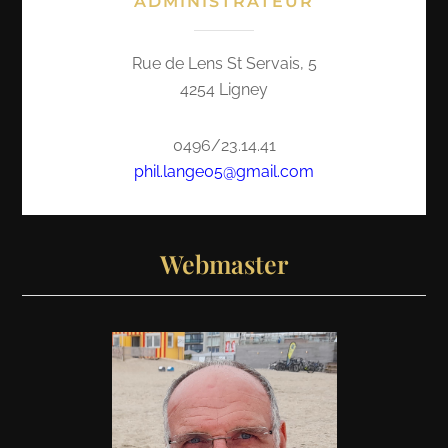
ADMINISTRATEUR
Rue de Lens St Servais, 5
4254 Ligney
0496/23.14.41
phil.lange05@gmail.com
Webmaster