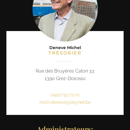
Deneve Michel
TRÉSORIER
Rue des Bruyères Caton 33
1390 Grez-Doiceau
0497/52.71.01
mich.deneve@skynet.be
Administrateurs: