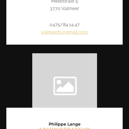
Mielestraat 5
3770 Valmeer
0475/84.14.47
e.lenaerts@gmail.com
Philippe Lange