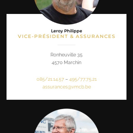
Leroy Philippe
VICE-PRÉSIDENT & ASSURANCES
Ronheuville 35
4570 Marchin
085/21.14.57
–
495/77.75.21
assurances@vmcb.be