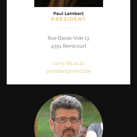
Paul Lambert
PRÉSIDENT
Rue Basse-Voie 13
4351 Remicourt
0475/84.14.47
president@vmcb.be