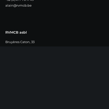
alain@rvmcb.be
RVMCB asbl
Bruyères Caton, 33
1390 Grez-Doiceau
Compte
BE16 0015 81146274
GEBABEBB