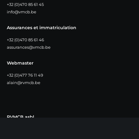
+32 (0)470 85 61 45
info@vmcb.be
Assurances et immatriculation
+32 (0)470 85 61 46
assurances@vmcb.be
Webmaster
+32 (0)477 76 11 49
alain@rvmcb.be
RVMCB asbl
Bruyères Caton, 33
1390 Grez-Doiceau