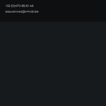
+32 (0)470 85 61 46
assurances@vmcb.be
Webmaster
+32 (0)477 76 11 49
alain@rvmcb.be
RVMCB asbl
Bruyères Caton, 33
1390 Grez-Doiceau
Compte
BE16 0015 81146274