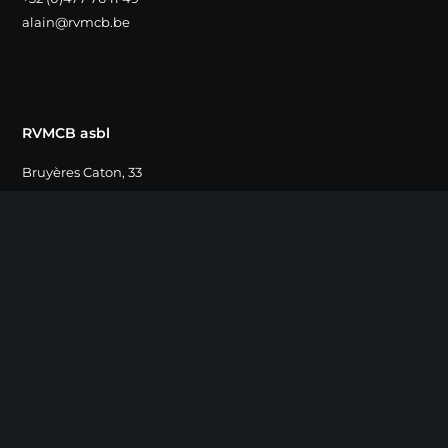
alain@rvmcb.be
RVMCB asbl
Bruyères Caton, 33
1390 Grez-Doiceau
Compte
BE16 0015 81146274
GEBABEBB