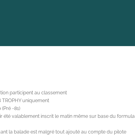
ion participent au classement
B TROPHY uniquement
(Pré -81)
ir été valablement inscrit le matin même sur base du formulair
uant la balade est malgré tout ajouté au compte du pilote