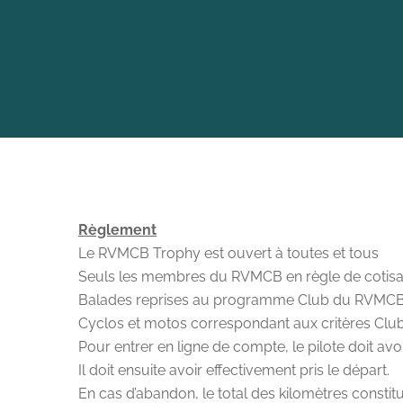
Règlement
Le RVMCB Trophy est ouvert à toutes et tous
Seuls les membres du RVMCB en règle de cotisat
Balades reprises au programme Club du RVMC
Cyclos et motos correspondant aux critères Club 
Pour entrer en ligne de compte, le pilote doit avo
Il doit ensuite avoir effectivement pris le départ.
En cas d’abandon, le total des kilomètres constit